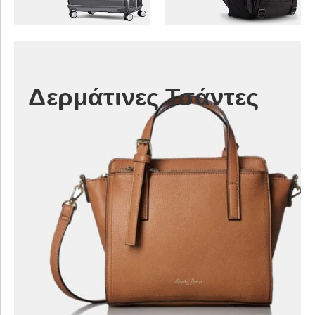
Δερμάτινες Τσάντες