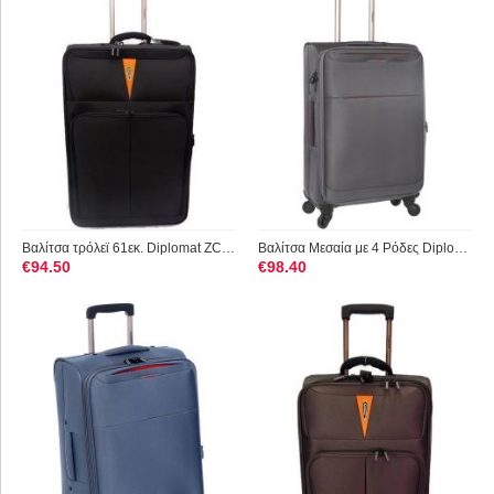
Βαλίτσα τρόλεϊ 61εκ. Diplomat ZC 6100 Μαύρο
Βαλίτσα Μεσαία με 4 Ρόδες Diplomat ZC6040 Γκρι
€
94.50
€
98.40