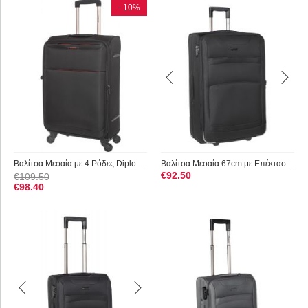
- 10%
Βαλίτσα Μεσαία με 4 Ρόδες Diplomat ZC6040 Μαυρο
Βαλίτσα Μεσαία 67cm με Επέκταση Diplomat ZC6019-M Μαύρο
€
92.50
€
109.50
€
98.40