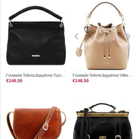
Γυναικεία Τσάντα Δερμάτινη Tuscany Leather TL142087 Μαύρο
Γυναικεία Τσάντα Δερμάτινη Vittoria Tuscany Leather TL141531 ...
€
148.50
€
148.50