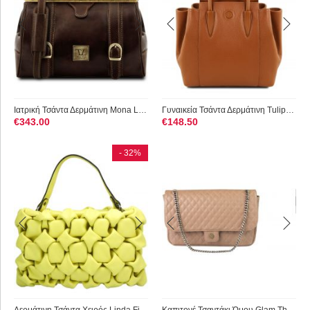
Ιατρική Τσάντα Δερμάτινη Mona Lisa Καφέ σκούρο Tuscany Leather
Γυναικεία Τσάντα Δερμάτινη Tulipan TL141727 Κονιάκ Tuscany Le...
€
343.00
€
148.50
- 32%