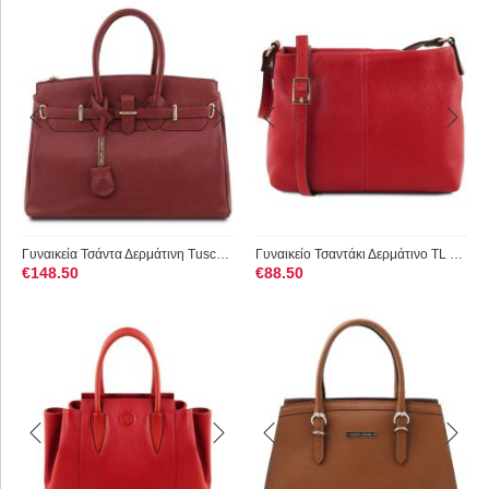
Γυναικεία Τσάντα Δερμάτινη Tuscany Leather TL141529 Κόκκινο
Γυναικείο Τσαντάκι Δερμάτινο TL Bag Tuscany Leather TL141720 ...
€
148.50
€
88.50