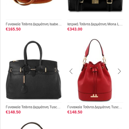
Γυναικεία Τσάντα Δερμάτινη Isabella Tuscany Leather TL9031 Μελί
Ιατρική Τσάντα Δερμάτινη Mona Lisa Μαύρο Tuscany Leather
€
165.50
€
343.00
Γυναικεία Τσάντα Δερμάτινη Tuscany Leather TL141529 Μαύρο
Γυναικεία Τσάντα Δερμάτινη Tuscany Leather TL142146 Κόκκινο l...
€
148.50
€
148.50