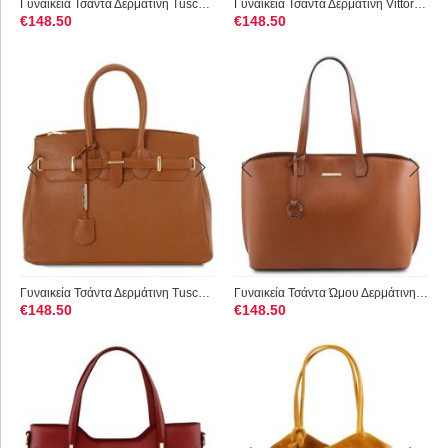
Γυναικεία Τσάντα Δερμάτινη Tuscany Leather TL141529 Μπλε σκούρο
Γυναικεία Τσάντα Δερμάτινη Vittoria Κόκκινο Tuscany Leather
€
148.50
€
148.50
Γυναικεία Τσάντα Δερμάτινη Tuscany Leather TL141529 Κονιάκ
Γυναικεία Τσάντα Ώμου Δερμάτινη Tuscany Leather TL141828 Κονιάκ
€
148.50
€
148.50