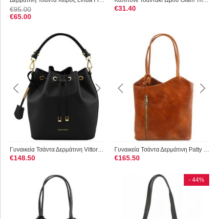
Δερμάτινη Τσάντα Χειρός Linda Firenze Leather 6000 Κίτρινο
Καπιτονέ Τσαντάκι Ώμου Glam Thiros 03-1224 Mocha
€
31.40
€
95.00
€
65.00
Γυναικεία Τσάντα Δερμάτινη Vittoria Μαύρο Tuscany Leather
Γυναικεία Τσάντα Δερμάτινη Patty Μελί Tuscany Leather
€
148.50
€
165.50
- 44%