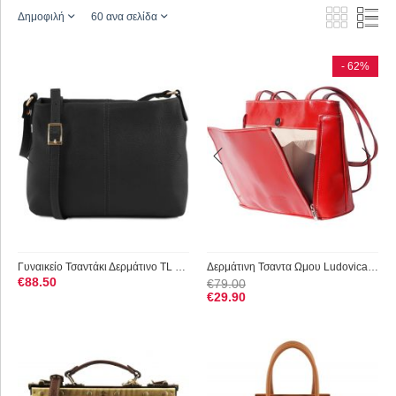
Δημοφιλή
60 ανα σελίδα
- 62%
Γυναικείο Τσαντάκι Δερμάτινο TL Bag Tuscany Leather TL141720 ...
Δερμάτινη Τσαντα Ωμου Ludovica Firenze Leather 215 Σκουρο Κόκ...
€
88.50
€
79.00
€
29.90