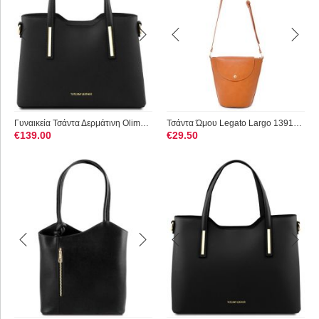
Γυναικεία Τσάντα Δερμάτινη Olimpia S Tuscany Leather TL141521...
Τσάντα Ώμου Legato Largo 1391C-CA Κάμελ
€
139.00
€
29.50