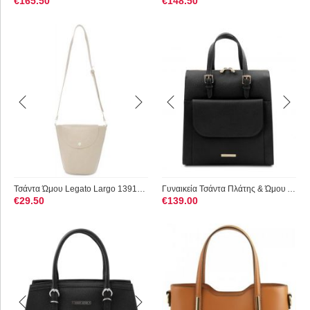
€
165.50
€
148.50
Τσάντα Ώμου Legato Largo 1391C-LBE Μπεζ
Γυναικεία Τσάντα Πλάτης & Ώμου Δερμάτινη Tuscany Leather TL14...
€
29.50
€
139.00