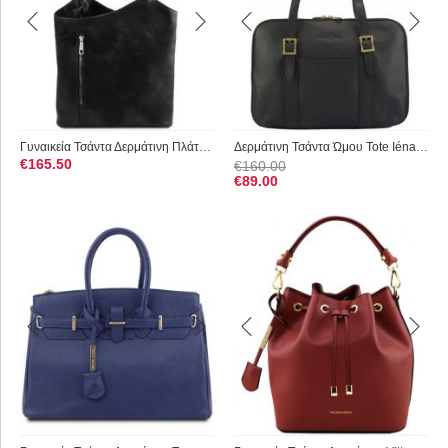
Γυναικεία Τσάντα Δερμάτινη Πλάτης & Ώμου Patty Tuscany Leathe...
Δερμάτινη Τσάντα Ώμου Tote Iéna Firenze Leather 7555 Μαύρο
€
165.50
€
160.00
€
89.00