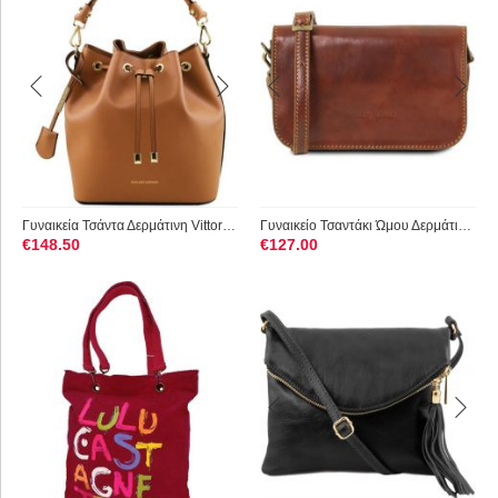
Γυναικεία Τσάντα Δερμάτινη Vittoria Tuscany Leather TL141531 ...
Γυναικείο Τσαντάκι Ώμου Δερμάτινο Tuscany Leather TL141713 Καφέ
€
148.50
€
127.00