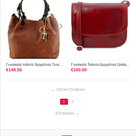
Γυναικεία τσάντα δερμάτινη Tuscany Leather TL141573 Κανελί
Γυναικεία Τσάντα Δερμάτινη Greta Tuscany Leather TL141958 Κόκ...
€
148.50
€
165.50
ΠΡΟΗΓΟΎΜΕΝΗ
1
2
ΕΠΌΜΕΝΗ