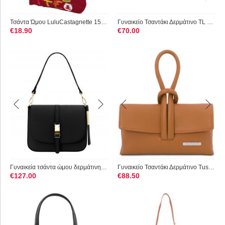
Τσάντα Ώμου LuluCastagnette 15007 Κόκκινη
Γυναικείο Τσαντάκι Δερμάτινο TL Young Bag Tuscany Leather TL1...
€
18.90
€
70.00
Γυναικεία τσάντα ώμου δερμάτινη Nausica Μαύρο Tuscany Leather
Γυναικείο Τσαντάκι Δερμάτινο Tuscany Leather TL141990 Κονιάκ
€
127.00
€
88.50