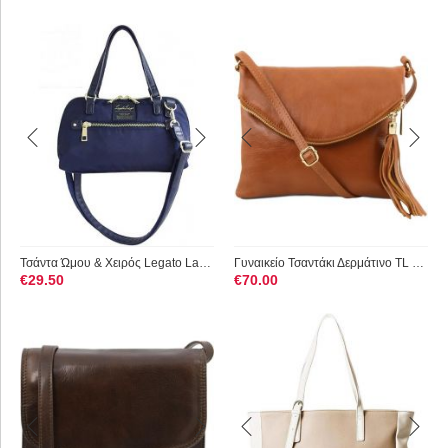
Τσάντα Ώμου & Χειρός Legato Largo 1053H-NV Μπλε
Γυναικείο Τσαντάκι Δερμάτινο TL Young Bag Tuscany Leather TL1...
€
29.50
€
70.00