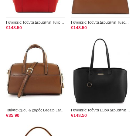
Γυναικεία Τσάντα Δερμάτινη Tulipan Tuscany Leather TL141727 Κ...
Γυναικεία Τσάντα Δερμάτινη Tuscany Leather TL142147 Κονιάκ
€
148.50
€
148.50
Τσάντα ώμου & χειρός Legato Largo Κάμελ 1662C-CA
Γυναικεία Τσάντα Ώμου Δερμάτινη Tuscany Leather TL141828 Μαύρο
€
35.90
€
148.50