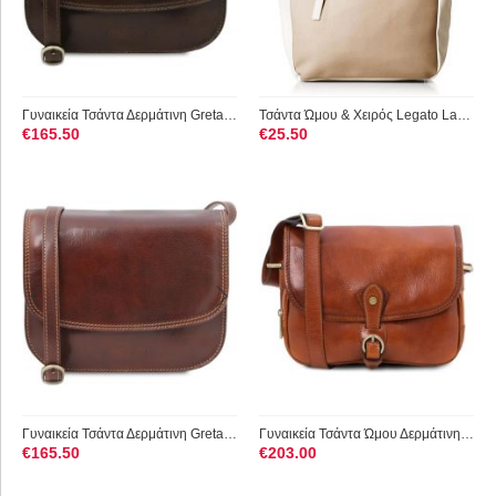
Γυναικεία Τσάντα Δερμάτινη Greta Tuscany Leather TL141958 Καφ...
Τσάντα Ώμου & Χειρός Legato Largo 0963H-GW Mπεζ
€
165.50
€
25.50
Γυναικεία Τσάντα Δερμάτινη Greta Tuscany Leather TL141958 Καφέ
Γυναικεία Τσάντα Ώμου Δερμάτινη Alessia Tuscany Leather TL142...
€
165.50
€
203.00