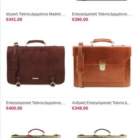
Ιατρική Τσάντα Δερμάτινη Madrid Large Tuscany Leather TL1022 ...
Επαγγελματική Τσάντα Δερμάτινη Alessandria με Smart Connect 1...
€
441.00
€
390.00
Επαγγελματική Τσάντα Δερμάτινη Ancona 17 ίντσες Tuscany Leath...
Ανδρική Επαγγελματική Τσάντα Δερμάτινη Cremona 15 ίντσες Tusc...
€
400.00
€
348.00