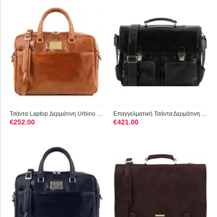
Τσάντα Laptop Δερμάτινη Urbino 15.6 ίντσες TL141241 Tuscany L...
Επαγγελματική Τσάντα Δερμάτινη Ventimiglia με Smart Connect™ ...
€
252.00
€
421.00