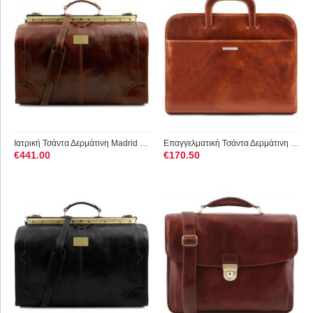
Ιατρική Τσάντα Δερμάτινη Madrid Large Tuscany Leather TL1022 ...
Επαγγελματική Τσάντα Δερμάτινη Sorrento Tuscany Leather TL141...
€
441.00
€
170.50