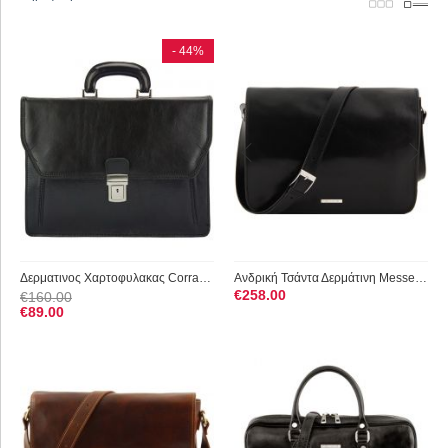
- 44%
Δερματινος Χαρτοφυλακας Corrado Firenze Leather 7631 Μαύρο
Ανδρική Τσάντα Δερμάτινη Messenger Double Μαύρο Tuscany Leather
€
258.00
€
160.00
€
89.00