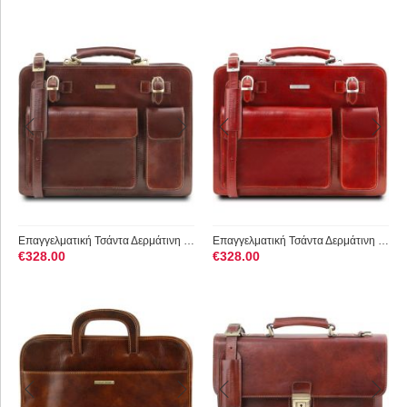
Επαγγελματική Τσάντα Δερμάτινη Venezia TL141268 Καφέ Tuscany ...
Επαγγελματική Τσάντα Δερμάτινη Venezia Κόκκινο Tuscany Leather
€
328.00
€
328.00