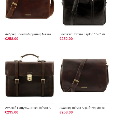
Ανδρική Τσάντα Δερμάτινη Messenger Double TL90475 Καφέ Tuscan...
Γυναικεία Τσάντα Laptop 15.6" Δερμάτινη Prato TL141283 Μαύρο ...
€
258.00
€
252.00
Ανδρική Επαγγελματική Τσάντα Δερμάτινη Viareggio Καφέ σκούρο ...
Ανδρική Τσάντα Δερμάτινη Messenger Double TL90475 Καφέ σκούρο...
€
295.00
€
258.00