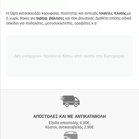
Η Ogio κατασκευάζει κορυφαίας ποιότητας και αντοχής
τσαντες πλατης
,με
ή χωρίς θηκες για
laptop
,
βαλιτσες
και σακ-βουαγιαζ. Διαθέτει επίσης ειδικά
σακίδια για ποδηλάτες, μοτοσυκλετιστές, ορειβάτες κ.α
Δεν υπάρχουν προϊόντα Κάτω από αυτήν την Κατηγορία.
ΑΠΟΣΤΟΛΈΣ ΚΑΙ ΜΕ ΑΝΤΙΚΑΤΑΒΟΛΗ
Εξοδα αποστολής 4,90€,
Κόστος αντικαταβολής 2,90€