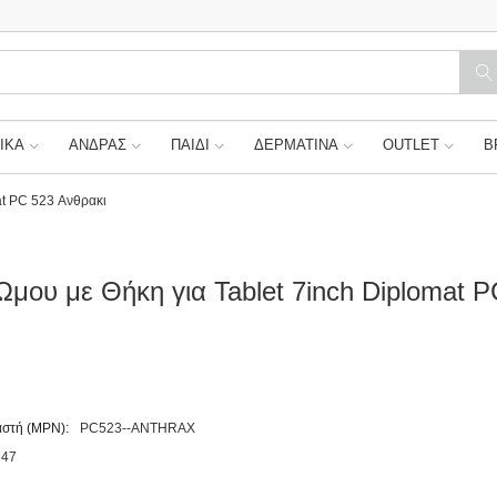
ΙΚΑ
ΑΝΔΡΑΣ
ΠΑΙΔΙ
ΔΕΡΜΑΤΙΝΑ
OUTLET
B
at PC 523 Ανθρακι
Ωμου με Θήκη για Tablet 7inch Diplomat 
στή (MPN):
PC523--ANTHRAX
647