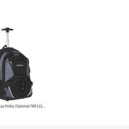
Τσαντα Πλατης με Ροδες Diplomat TBF121 Μαύρο/Γκρι