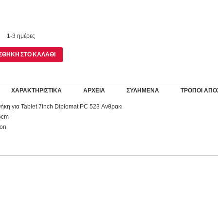
1-3 ημέρες
ΣΘΉΚΗ ΣΤΟ ΚΑΛΆΘΙ
ΧΑΡΑΚΤΗΡΙΣΤΙΚΆ
ΑΡΧΕΊΑ
ΣΥΛΗΜΈΝΑ
ΤΡΌΠΟΙ ΑΠΟ
ήκη για Tablet 7inch Diplomat PC 523 Ανθρακι
6cm
lon