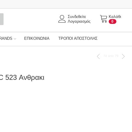
Συνδεθείτε
Καλάθι
Λογαριασμός
0
RANDS
ΕΠΙΚΟΙΝΩΝΊΑ
ΤΡΌΠΟΙ ΑΠΟΣΤΟΛΉΣ
74
απο
79
PC 523 Ανθρακι