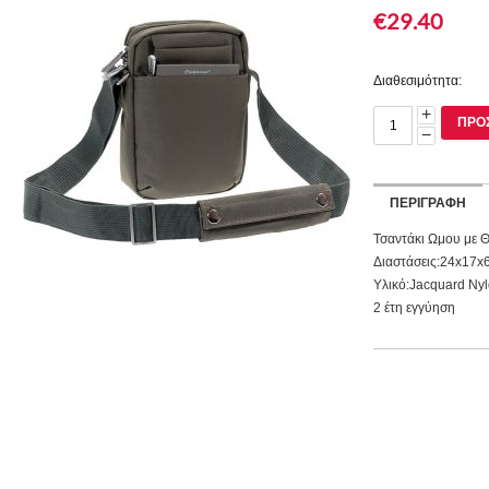
€
29.40
Διαθεσιμότητα:
+
ΠΡΟ
−
ΠΕΡΙΓΡΑΦΉ
Τσαντάκι Ωμου με Θ
Διαστάσεις:24x17x
Υλικό:Jacquard Ny
2 έτη εγγύηση