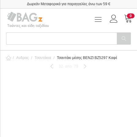
Δωρεάν Μεταφορικά για παραγγελίες άνω των 59 €
0
/
Ανδρας
/
Τσαντάκια
/
Τσαντάκι μέσης BENZI BZ5297 Καφέ
32
απο
79