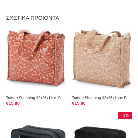
ΣΧΕΤΙΚΑ ΠΡΟΙΟΝΤΑ
Τσάντα Shopping 32x26x11cm Benzi BZ5397 Κοραλί
Τσάντα Shopping 32x26x11cm Benzi BZ5397 Σομόν
€
15.80
€
15.80
- 1%