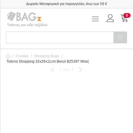
Δωρεάν Μεταφορικά για παραγγελίες άνω των 59 €
0
/
Γυναίκα
/
Shopping Bags
/
Τσάντα Shopping 32x26x11cm Benzi BZ5397 Μπεζ
2
απο
7