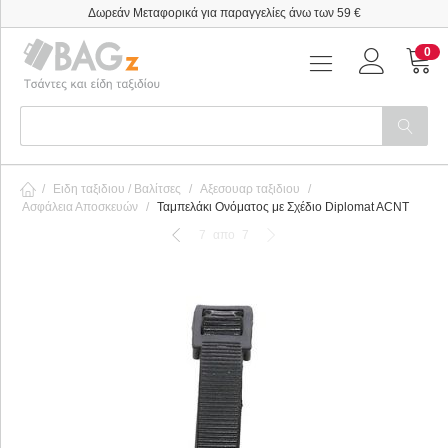
Δωρεάν Μεταφορικά για παραγγελίες άνω των 59 €
0
/
Ειδη ταξιδιου / Βαλίτσες
/
Αξεσουαρ ταξιδιου
/
Ασφάλεια Αποσκευών
/
Ταμπελάκι Ονόματος με Σχέδιο Diplomat ACNT
7
απο
7