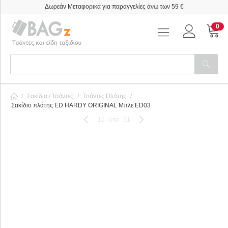
Δωρεάν Μεταφορικά για παραγγελίες άνω των 59 €
0
/
Σακίδια / Τσάντες
/
Τσάντες Πλάτης
/
Σακίδιο πλάτης ED HARDY ORIGINAL Μπλε ED03
12
απο
31