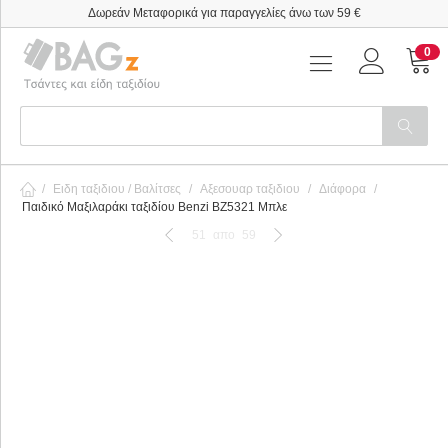
Δωρεάν Μεταφορικά για παραγγελίες άνω των 59 €
0
/
Ειδη ταξιδιου / Βαλίτσες
/
Αξεσουαρ ταξιδιου
/
Διάφορα
/
Παιδικό Μαξιλαράκι ταξιδίου Benzi BZ5321 Μπλε
51
απο
59