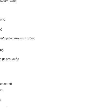
ιζόμενη λαβή
υσης
ος
ποδαράκια στο κάτω μέρος
ος
η με φερμουάρ
Hammered
ρα
ά