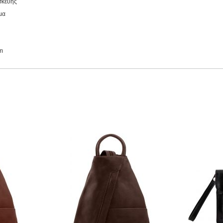
σκευής
μα
m