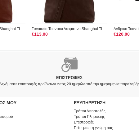
Γυναικείο Τσαντάκι Δερμάτινο Shanghai TL140963 Καφέ Tuscany L...
Γυναικείο Τσαντάκι Δερμάτινο Shanghai TL140963 Καφέ Σκούρο Tu...
€
113.00
€
120.00
ΕΠΙΣΤΡΟΦΈΣ
Δεχόμαστε επιστροφές προϊόντων εντός 20 ημερών από την ημερομηνία παραλαβή
ΜΟΣ ΜΟΥ
ΕΞΥΠΗΡΕΤΗΣΗ
Τρόποι Αποστολής
ριασμού
Τρόποι Πληρωμής
Επιστροφές
Πείτε μας τη γνώμη σας