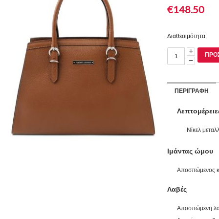
€
148.50
Διαθεσιμότητα:
+
ΠΡΟ
−
ΠΕΡΙΓΡΑΦΉ
Λεπτομέρειε
Νίκελ μεταλ
Ιμάντας ώμου
Αποσπώμενος κα
Λαβές
Αποσπώμενη λ