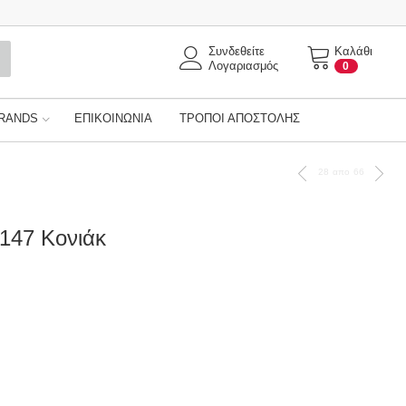
Συνδεθείτε
Καλάθι
Λογαριασμός
0
RANDS
ΕΠΙΚΟΙΝΩΝΊΑ
ΤΡΌΠΟΙ ΑΠΟΣΤΟΛΉΣ
28
απο
66
2147 Κονιάκ