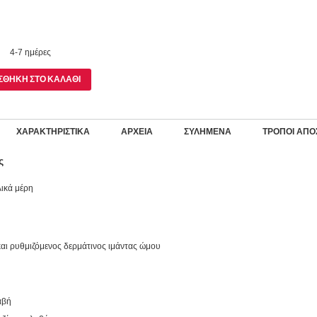
4-7 ημέρες
ΣΘΉΚΗ ΣΤΟ ΚΑΛΆΘΙ
ΧΑΡΑΚΤΗΡΙΣΤΙΚΆ
ΑΡΧΕΊΑ
ΣΥΛΗΜΈΝΑ
ΤΡΌΠΟΙ ΑΠΟ
ς
λικά μέρη
ι ρυθμιζόμενος δερμάτινος ιμάντας ώμου
αβή