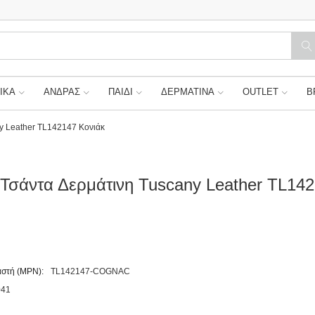
ΙΚΑ
ΑΝΔΡΑΣ
ΠΑΙΔΙ
ΔΕΡΜΑΤΙΝΑ
OUTLET
B
ny Leather TL142147 Κονιάκ
 Τσάντα Δερμάτινη Tuscany Leather TL14
στή (MPN):
TL142147-COGNAC
041