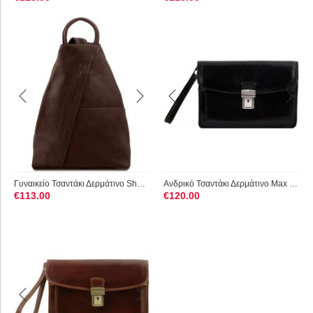
Γυναικείο Τσαντάκι Δερμάτινο Shanghai TL140963 Καφέ Σκούρο Tu...
Ανδρικό Τσαντάκι Δερμάτινο Max TL8075 Μαύρο Tuscany Leather
€
113.00
€
120.00