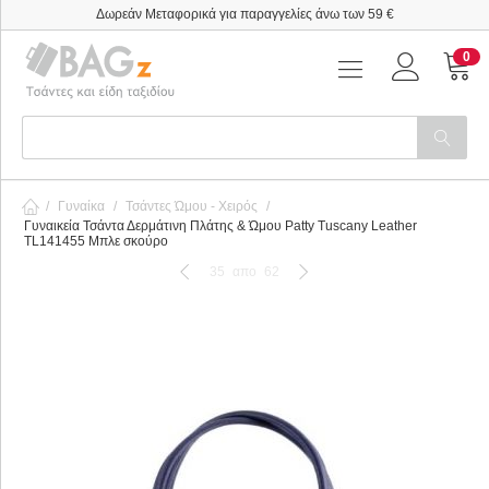
Δωρεάν Μεταφορικά για παραγγελίες άνω των 59 €
0
/
Γυναίκα
/
Τσάντες Ώμου - Χειρός
/
Γυναικεία Τσάντα Δερμάτινη Πλάτης & Ώμου Patty Tuscany Leather
TL141455 Μπλε σκούρο
35
απο
62