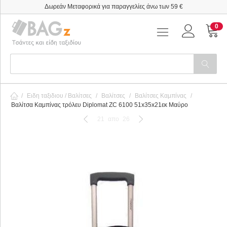
Δωρεάν Μεταφορικά για παραγγελίες άνω των 59 €
0
/
Ειδη ταξιδιου / Βαλίτσες
/
Βαλίτσες
/
Βαλίτσες Καμπίνας
/
Βαλίτσα Καμπίνας τρόλευ Diplomat ZC 6100 51x35x21εκ Μαύρο
21
απο
26