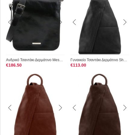
Ανδρικό Τσαντάκι Δερμάτινο Messenger TL141255 Μαύρο Tuscany L...
Γυναικείο Τσαντάκι Δερμάτινο Shanghai TL140963 Μαύρο Tuscany ...
€
186.50
€
113.00