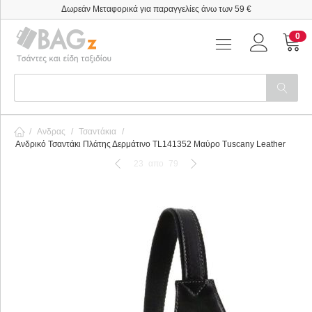
Δωρεάν Μεταφορικά για παραγγελίες άνω των 59 €
0
/
Ανδρας
/
Τσαντάκια
/
Ανδρικό Τσαντάκι Πλάτης Δερμάτινο TL141352 Μαύρο Tuscany Leather
23
απο
79